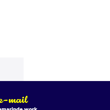
e-mail
amarinde.work