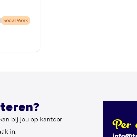
Social Work
teren?
an bij jou op kantoor
Per 
ak in.
info@t