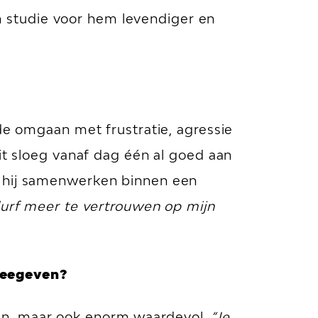
jn studie voor hem levendiger en
rde omgaan met frustratie, agressie
it sloeg vanaf dag één al goed aan
e hij samenwerken binnen een
durf meer te vertrouwen op mijn
meegeven?
jn, maar ook enorm waardevol.
“Je