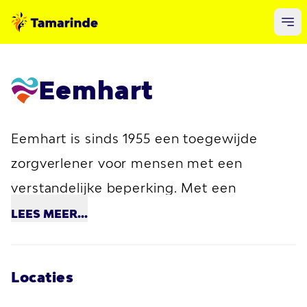
Eemhart
Eemhart
is sinds 1955 een toegewijde
zorgverlener voor mensen met een
verstandelijke beperking. Met een
vooruitstrevende benadering en
LEES
MEER...
diepgewortelde maatschappelijke
drijfveren, werken zij elke dag
Locaties
gepassioneerd aan hun missie: een goed