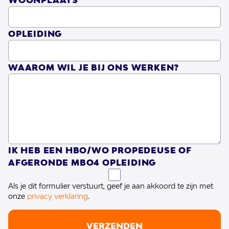
WOONPLAATS
de behandeling van bepaalde groepen
zoals mensen met gedragsproblematiek
OPLEIDING
en ouder wordende cliënten met een
WAAROM WIL JE BIJ ONS WERKEN?
veranderende zorgvraag.
Woonvoorzieningen
Of het nu gaat om zorg en begeleiding op
woonparken, in woonwijken of thuis,
IK HEB EEN HBO/WO PROPEDEUSE OF
Eemhart kijkt naar wat de cliënt nodig
AFGERONDE MBO4 OPLEIDING
heeft. Ze streven ernaar om elke cliënt een
Als je dit formulier verstuurt, geef je aan akkoord te zijn met
zo zelfstandig mogelijke, eigen veilige plek
onze
privacy verklaring
.
in de samenleving te bieden, ondersteund
VERZENDEN