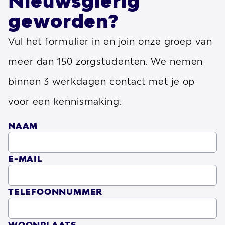
Nieuwsgierig
Eemhart
legt de nadruk op het werken
geworden?
volgens de laatste wetenschappelijke
Vul het formulier in en join onze groep van
inzichten, inclusief het implementeren van
meer dan 150 zorgstudenten. We nemen
technologische oplossingen. Hun
vooruitstrevende benadering streeft
binnen 3 werkdagen contact met je op
ernaar om elke dag zo goed mogelijk te
voor een kennismaking.
maken voor hun cliënten.
NAAM
Hun cliënten
E-MAIL
Eemhart
zorgt voor een breed scala aan
cliënten, van licht tot ernstig verstandelijk
TELEFOONNUMMER
of meervoudig beperkt. Ze richten zich op
het ontwikkelen van meer expertise voor