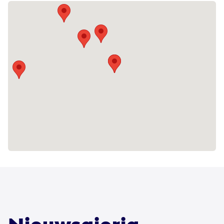
leven voor hun cliënten creëren.
Missie
De missie van Eemhart is eenvoudig maar
krachtig; samen werken aan een goed
leven voor mensen met een verstandelijke
beperking, vooruitstrevend en vanuit
maatschappelijke drijfveren. Deze missie is
een reflectie van hun dagelijkse inzet om
te zorgen voor kwetsbare individuen in een
steeds complexer wordende wereld.
Vooruitstrevende benadering