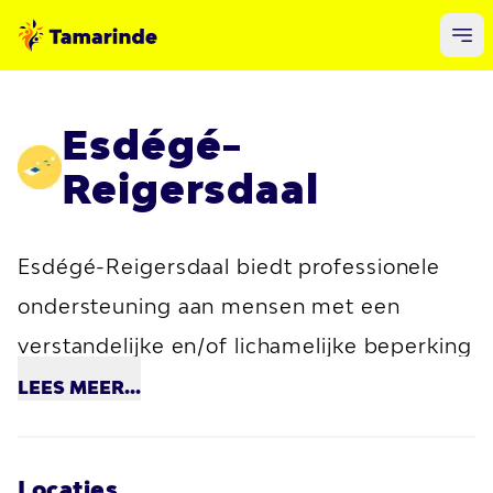
Esdégé-
Reigersdaal
Esdégé-Reigersdaal biedt professionele
ondersteuning aan mensen met een
verstandelijke en/of lichamelijke beperking
en mensen met niet-aangeboren
LEES
MEER...
hersenletsel. Hun ondersteuning is er voor
kinderen, jongeren, volwassenen en
Locaties