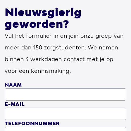
zijn recht. Deze visie is de basis voor alle
Nieuwsgierig
ondersteuning en samenwerking.
geworden?
Missie
De missie van Esdégé-Reigersdaal
Vul het formulier in en join onze groep van
is helder: bijdragen aan een goed en
meer dan 150 zorgstudenten. We nemen
waardevol bestaan —
voor, volgens en
binnen 3 werkdagen contact met je op
met
de mensen die zij ondersteunen.
voor een kennismaking.
Voor
: bijdragen aan hun kwaliteit van
NAAM
leven.
E-MAIL
Volgens
: uitgaan van hun eigen
perspectief.
TELEFOONNUMMER