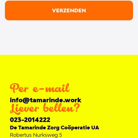
VERZENDEN
Betekenisvolle relaties
Meedoen in de samenleving
Materieel welzijn
Rechten en gelijkwaardigheid
Drie kernprincipes: Relatie, Ruimte en
Per e-mail
Reflectie
info@tamarinde.work
Liever bellen?
Relatie
: Een goede relatie vormt de
023-2014222
De Tamarinde Zorg Coöperatie UA
basis voor passende ondersteuning en
Robertus Nurksweg 5