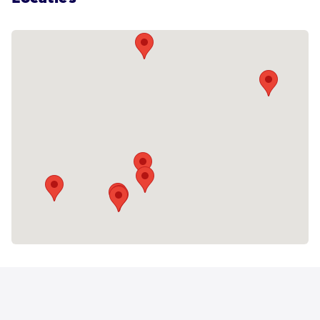
ouderen in Noord-Holland Noord. Dit doen
zij op diverse gebieden van het leven:
wonen, werken, leren, het dagelijks
functioneren, vrijetijdsbesteding en
behandeling. De ondersteuning is zowel
ambulant als op locatie, altijd afgestemd
op de persoon.
Visie op de mens
Esdégé-Reigersdaal
kijkt naar mensen in gelijkwaardigheid met
zowel mogelijkheden als beperkingen.
Iedereen is een relationeel mens: in
verbinding met anderen komt de mens tot