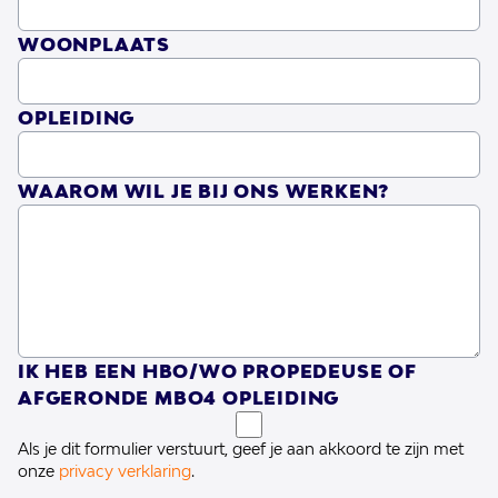
Met
: in relatie, op basis van vertrouwen,
WOONPLAATS
veiligheid en wederzijds respect.
OPLEIDING
Kwaliteit van bestaan
Goede
ondersteuning betekent aandacht voor
WAAROM WIL JE BIJ ONS WERKEN?
acht domeinen van kwaliteit van leven:
Lichamelijk welbevinden
Emotioneel welbevinden
IK HEB EEN HBO/WO PROPEDEUSE OF
AFGERONDE MBO4 OPLEIDING
Zelfbepaling
Als je dit formulier verstuurt, geef je aan akkoord te zijn met
onze
privacy verklaring
.
Persoonlijke ontwikkeling