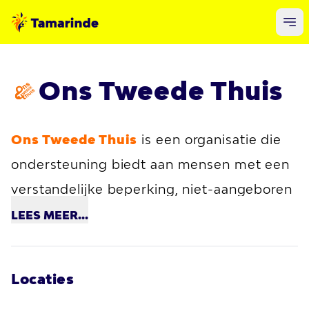
Ons Tweede Thuis
Ons Tweede Thuis
is een organisatie die
ondersteuning biedt aan mensen met een
verstandelijke beperking, niet-aangeboren
hersenletsel of andere beperkingen. De
LEES
MEER...
organisatie is actief in de regio Amstelland
en Meerlanden en de Haarlemmermeer.
Locaties
Ons Tweede Thuis biedt verschillende