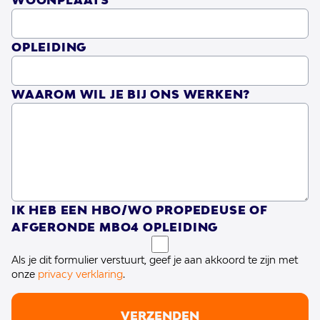
WOONPLAATS
Hierbij staat het vergroten van de
zelfredzaamheid en het bevorderen van de
OPLEIDING
participatie in de maatschappij centraal.
WAAROM WIL JE BIJ ONS WERKEN?
Ons Tweede Thuis werkt samen met
verschillende partners, zoals andere
zorgaanbieders, gemeenten, scholen en
werkgevers. Samen met hen wordt er
gewerkt aan het realiseren van een
IK HEB EEN HBO/WO PROPEDEUSE OF
AFGERONDE MBO4 OPLEIDING
passend ondersteuningsaanbod voor de
cliënten.
Als je dit formulier verstuurt, geef je aan akkoord te zijn met
onze
privacy verklaring
.
Kortom, Ons Tweede Thuis biedt
VERZENDEN