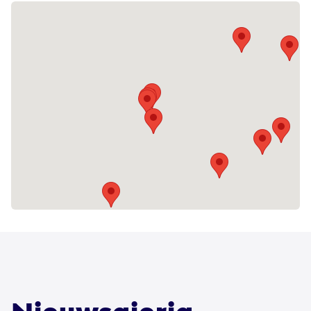
vormen van ondersteuning, zoals wonen,
dagbesteding, werk en ambulante
ondersteuning. Bij wonen kun je denken
aan begeleid wonen in een groep of
individueel, maar ook aan logeren en
vakanties. Dagbesteding is er in
verschillende vormen, bijvoorbeeld in een
activiteitencentrum of op een boerderij.
Ons Tweede Thuis biedt ook werk en
scholing voor mensen die dat willen.
Bij ambulante ondersteuning wordt er