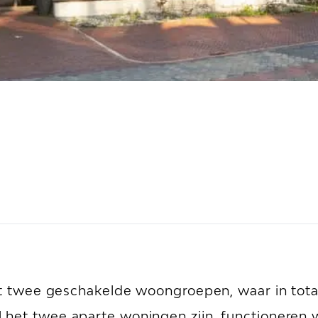
uit twee geschakelde woongroepen, waar in tota
het twee aparte woningen zijn, functioneren w