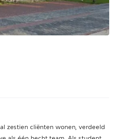
al zestien cliënten wonen, verdeeld
e als één hecht team. Als student